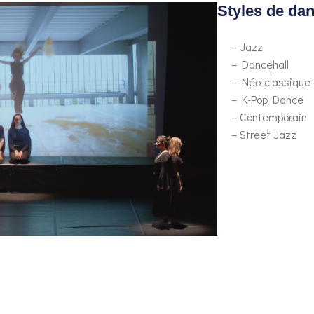
Styles de dan
– Jazz
– Dancehall
– Néo-classique
– K-Pop Dance
– Contemporain
– Street Jazz